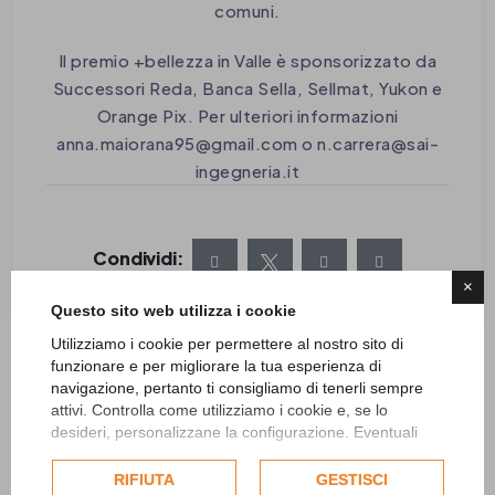
comuni.
Il premio +bellezza in Valle è sponsorizzato da
Successori Reda, Banca Sella, Sellmat, Yukon e
Orange Pix. Per ulteriori informazioni
anna.maiorana95@gmail.com
o
n.carrera@sai-
ingegneria.it
Condividi:
×
Questo sito web utilizza i cookie
Utilizziamo i cookie per permettere al nostro sito di
funzionare e per migliorare la tua esperienza di
navigazione, pertanto ti consigliamo di tenerli sempre
attivi. Controlla come utilizziamo i cookie e, se lo
desideri, personalizzane la configurazione. Eventuali
cookie di profilazione o commerciali verranno utilizzati
SEGUICI SU
esclusivamente previa acquisizione del consenso
RIFIUTA
GESTISCI