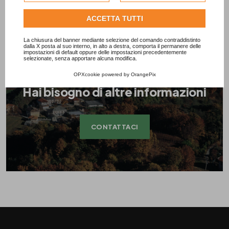
dell'utente.
Consulta l'informativa cookie completa.
ACCETTA TUTTI
La chiusura del banner mediante selezione del comando contraddistinto
dalla X posta al suo interno, in alto a destra, comporta il permanere delle
impostazioni di default oppure delle impostazioni precedentemente
selezionate, senza apportare alcuna modifica.
OPXcookie
powered by
OrangePix
Hai bisogno di altre informazioni
CONTATTACI