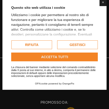
×
Questo sito web utilizza i cookie
CONDIVIDI SU X
Utilizziamo i cookie per permettere al nostro sito di
funzionare e per migliorare la tua esperienza di
CONDIVIDI SU LINKEDIN
navigazione, pertanto ti consigliamo di tenerli sempre
attivi. Controlla come utilizziamo i cookie e, se lo
desideri, personalizzane la configurazione. Eventuali
CONDIVIDI SU WHATSAPP
cookie di profilazione o commerciali verranno utilizzati
esclusivamente previa acquisizione del consenso
RIFIUTA
GESTISCI
dell'utente.
Consulta l'informativa cookie completa.
ACCETTA TUTTI
La chiusura del banner mediante selezione del comando contraddistinto
dalla X posta al suo interno, in alto a destra, comporta il permanere delle
impostazioni di default oppure delle impostazioni precedentemente
selezionate, senza apportare alcuna modifica.
OPXcookie
powered by
OrangePix
PROMOSSO DA: