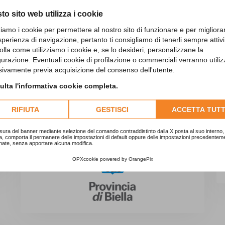
to sito web utilizza i cookie
zziamo i cookie per permettere al nostro sito di funzionare e per migliora
sperienza di navigazione, pertanto ti consigliamo di tenerli sempre attivi
olla come utilizziamo i cookie e, se lo desideri, personalizzane la
gurazione. Eventuali cookie di profilazione o commerciali verranno utiliz
sivamente previa acquisizione del consenso dell'utente.
lta l'informativa cookie completa.
CON IL PATROCINIO DI
RIFIUTA
GESTISCI
ACCETTA TUTT
sura del banner mediante selezione del comando contraddistinto dalla X posta al suo interno, 
a, comporta il permanere delle impostazioni di default oppure delle impostazioni precedentem
nate, senza apportare alcuna modifica.
OPXcookie
powered by
OrangePix