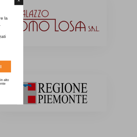
×
re la
.
zati
I
in alto
ente