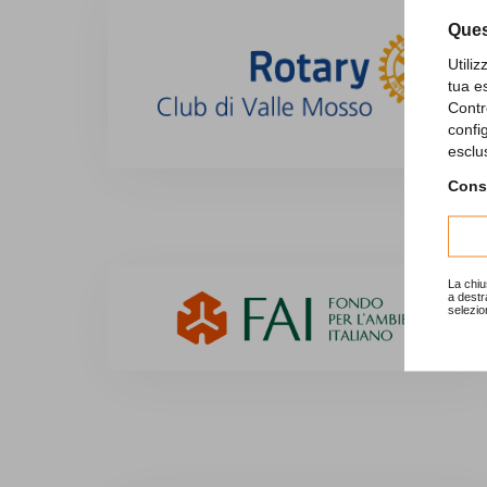
Ques
Utili
tua e
Contr
confi
esclu
Consu
La chiu
a destr
selezio