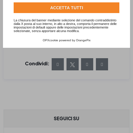
Consulta l'informativa cookie completa.
ACCETTA TUTTI
Il Premio rappresenta oggi non solo un
riconoscimento per i progetti più meritevoli, ma
La chiusura del banner mediante selezione del comando contraddistinto
dalla X posta al suo interno, in alto a destra, comporta il permanere delle
anche uno strumento per diffondere una cultura
impostazioni di default oppure delle impostazioni precedentemente
selezionate, senza apportare alcuna modifica.
della bellezza, della cura del paesaggio e della
qualità architettonica.
OPXcookie
powered by
OrangePix
Condividi:
SEGUICI SU